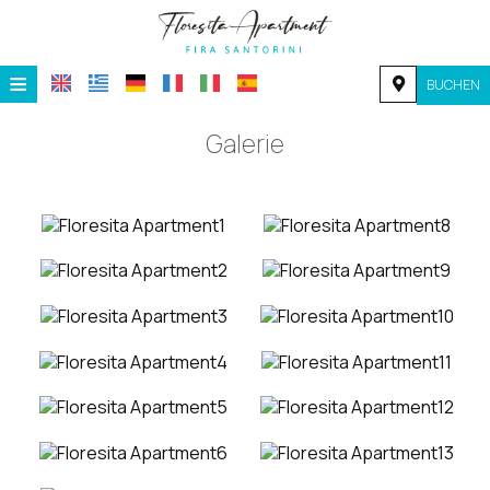
≡
BUCHEN
STARTSEITE
Galerie
LAGE
UNTERKUNFT
EINRICHTUNGEN
GALERIE