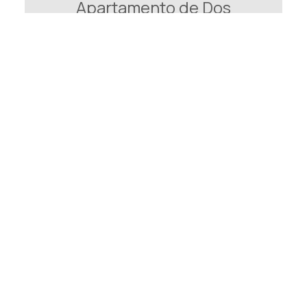
Apartamento de Dos
Dormitorios
85 m²
2 personas
2 camas dobles y
2 sofás cama
VER MÁS
RESERVA
Impresiones de huéspedes
G
George
Greece